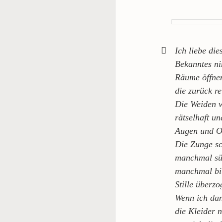
Ich liebe di
Bekanntes ni
Räume öffnen
die zurück re
Die Weiden w
rätselhaft un
Augen und Oh
Die Zunge sc
manchmal s
manchmal bi
Stille überz
Wenn ich dan
die Kleider 