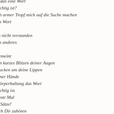
 das eine Wort
chtig ist?
ch armer Tropf mich auf die Suche machen
n Wort
 nicht verstanden
n anderes
gemeint
in kurzes Blitzen deiner Augen
Zucken um deine Lippen
iner Hände
örperhaltung das Wort
chtig ist.
hste Mal
 Sätze!
ch Dir zuhören