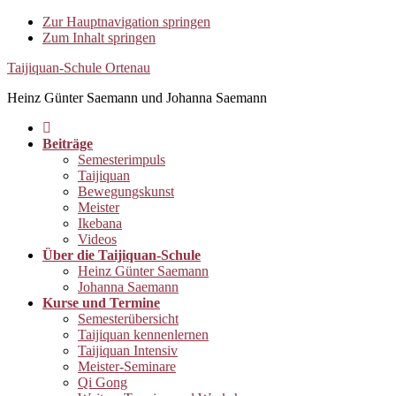
Zur Hauptnavigation springen
Zum Inhalt springen
Taijiquan-Schule Ortenau
Heinz Günter Saemann und Johanna Saemann
Beiträge
Semesterimpuls
Taijiquan
Bewegungskunst
Meister
Ikebana
Videos
Über die Taijiquan-Schule
Heinz Günter Saemann
Johanna Saemann
Kurse und Termine
Semesterübersicht
Taijiquan kennenlernen
Taijiquan Intensiv
Meister-Seminare
Qi Gong