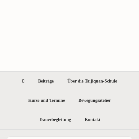
Zur
Zum
Hauptnavigation
Inhalt
springen
springen
Beiträge
Über die Taijiquan-Schule
Kurse und Termine
Bewegungsatelier
Trauerbegleitung
Kontakt