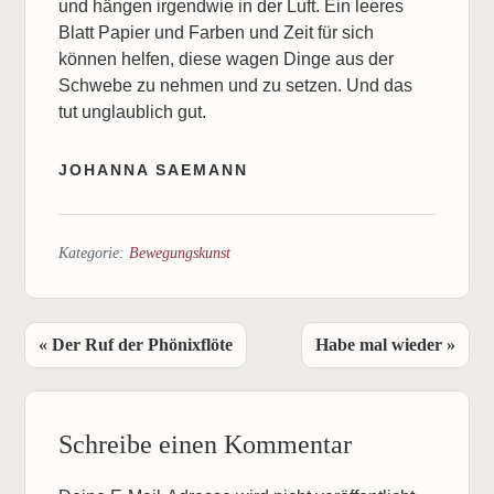
und hängen irgendwie in der Luft. Ein leeres
Blatt Papier und Farben und Zeit für sich
können helfen, diese wagen Dinge aus der
Schwebe zu nehmen und zu setzen. Und das
tut unglaublich gut.
JOHANNA SAEMANN
Kategorie:
Bewegungskunst
Vorheriger
Nächster
« Der Ruf der Phönixflöte
Habe mal wieder »
Beitrag:
Beitrag:
Leser-
Schreibe einen Kommentar
Interaktionen