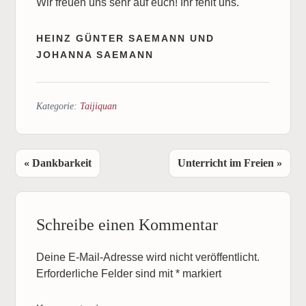
Wir freuen uns sehr auf euch! Ihr fehlt uns.
HEINZ GÜNTER SAEMANN UND
JOHANNA SAEMANN
Kategorie:
Taijiquan
Vorheriger
Nächster
« Dankbarkeit
Unterricht im Freien »
Beitrag:
Beitrag:
Leser-
Schreibe einen Kommentar
Interaktionen
Deine E-Mail-Adresse wird nicht veröffentlicht.
Erforderliche Felder sind mit
*
markiert