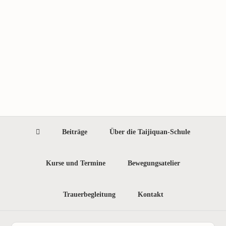
Zur
Zum
Hauptnavigation
Inhalt
springen
springen
Beiträge
Über die Taijiquan-Schule
Kurse und Termine
Bewegungsatelier
Trauerbegleitung
Kontakt