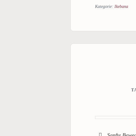
Kategorie:
Ikebana
T
Sanfte Bewe