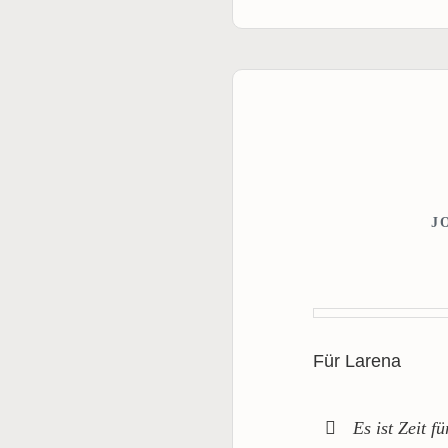
J
Für Larena
Es ist Zeit fü