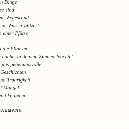
en Dinge
se sind
am Wegesrand
 im Wasser glitzert
n einer Pfütze
d die Pflanzen
r nachts in deinem Zimmer leuchtet
n uns geheimnisvolle
Geschichten
nd Traurigkeit
nd Mangel
und Vergehen
SAEMANN