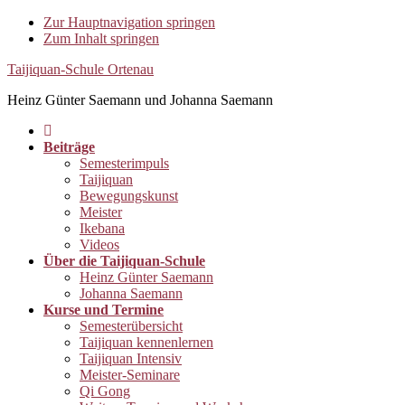
Zur Hauptnavigation springen
Zum Inhalt springen
Taijiquan-Schule Ortenau
Heinz Günter Saemann und Johanna Saemann
Beiträge
Semesterimpuls
Taijiquan
Bewegungskunst
Meister
Ikebana
Videos
Über die Taijiquan-Schule
Heinz Günter Saemann
Johanna Saemann
Kurse und Termine
Semesterübersicht
Taijiquan kennenlernen
Taijiquan Intensiv
Meister-Seminare
Qi Gong