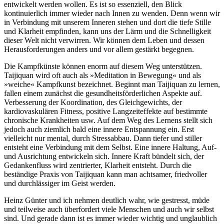
entwickelt werden wollen. Es ist so essenziell, den Blick
kontinuierlich immer wieder nach Innen zu wenden. Denn wenn wir
in Verbindung mit unserem Inneren stehen und dort die tiefe Stille
und Klarheit empfinden, kann uns der Lärm und die Schnelligkeit
dieser Welt nicht verwirren. Wir können dem Leben und dessen
Herausforderungen anders und vor allem gestärkt begegnen.
Die Kampfkünste können enorm auf diesem Weg unterstützen.
Taijiquan wird oft auch als »Meditation in Bewegung« und als
»weiche« Kampfkunst bezeichnet. Beginnt man Taijiquan zu lernen,
fallen einem zunächst die gesundheitsförderlichen Aspekte auf.
Verbesserung der Koordination, des Gleichgewichts, der
kardiovaskulären Fitness, positive Langzeiteffekte auf bestimmte
chronische Krankheiten usw. Auf dem Weg des Lernens stellt sich
jedoch auch ziemlich bald eine innere Entspannung ein. Erst
vielleicht nur mental, durch Stressabbau. Dann tiefer und stiller
entsteht eine Verbindung mit dem Selbst. Eine innere Haltung, Auf-
und Ausrichtung entwickeln sich. Innere Kraft bündelt sich, der
Gedankenfluss wird zentrierter, Klarheit entsteht. Durch die
beständige Praxis von Taijiquan kann man achtsamer, friedvoller
und durchlässiger im Geist werden.
Heinz Günter und ich nehmen deutlich wahr, wie gestresst, müde
und teilweise auch überfordert viele Menschen und auch wir selbst
sind. Und gerade dann ist es immer wieder wichtig und unglaublich