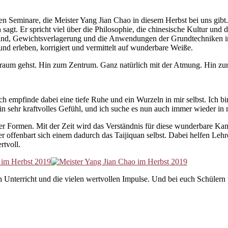
nen Seminare, die Meister Yang Jian Chao in diesem Herbst bei uns gib
 sagt. Er spricht viel über die Philosophie, die chinesische Kultur und
and, Gewichtsverlagerung und die Anwendungen der Grundtechniken i
 und erleben, korrigiert und vermittelt auf wunderbare Weiße.
nraum gehst. Hin zum Zentrum. Ganz natürlich mit der Atmung. Hin zur
h empfinde dabei eine tiefe Ruhe und ein Wurzeln in mir selbst. Ich b
 ein sehr kraftvolles Gefühl, und ich suche es nun auch immer wieder i
n der Formen. Mit der Zeit wird das Verständnis für diese wunderbar
offenbart sich einem dadurch das Taijiquan selbst. Dabei helfen Lehrer
rtvoll.
 Unterricht und die vielen wertvollen Impulse. Und bei euch Schüler