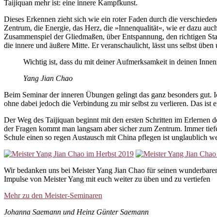
Taijiquan mehr ist: eine innere Kampfkunst.
Dieses Erkennen zieht sich wie ein roter Faden durch die verschiede
Zentrum, die Energie, das Herz, die »Innenqualität«, wie er dazu auch
Zusammenspiel der Gliedmaßen, über Entspannung, den richtigen St
die innere und äußere Mitte. Er veranschaulicht, lässt uns selbst üben
Wichtig ist, dass du mit deiner Aufmerksamkeit in deinen Inne
Yang Jian Chao
Beim Seminar der inneren Übungen gelingt das ganz besonders gut. Ic
ohne dabei jedoch die Verbindung zu mir selbst zu verlieren. Das ist
Der Weg des Taijiquan beginnt mit den ersten Schritten im Erlerne
der Fragen kommt man langsam aber sicher zum Zentrum. Immer tiefer 
Schule einen so regen Austausch mit China pflegen ist unglaublich we
Wir bedanken uns bei Meister Yang Jian Chao für seinen wunderbaren
Impulse von Meister Yang mit euch weiter zu üben und zu vertiefen
Mehr zu den Meister-Seminaren
Johanna Saemann und Heinz Günter Saemann