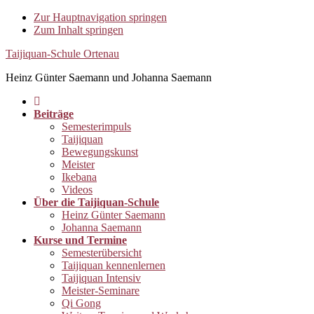
Zur Hauptnavigation springen
Zum Inhalt springen
Taijiquan-Schule Ortenau
Heinz Günter Saemann und Johanna Saemann
Beiträge
Semesterimpuls
Taijiquan
Bewegungskunst
Meister
Ikebana
Videos
Über die Taijiquan-Schule
Heinz Günter Saemann
Johanna Saemann
Kurse und Termine
Semesterübersicht
Taijiquan kennenlernen
Taijiquan Intensiv
Meister-Seminare
Qi Gong