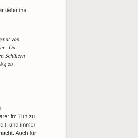
 tiefer ins
rennt von
fen. Du
den Schülern
Weg zu
e
arer im Tun zu
eit, und immer
macht. Auch für