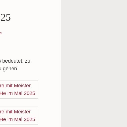
025
n
 bedeutet, zu
u gehen.