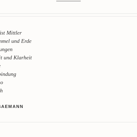
st Mittler
mmel und Erde
ungen
it und Klarheit
e
bindung
so
ch
SAEMANN