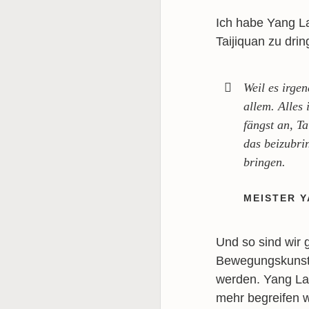
Ich habe Yang La
Taijiquan zu dri
Weil es irge
allem. Alles
fängst an, T
das beizubri
bringen.
MEISTER Y
Und so sind wir
Bewegungskunst w
werden. Yang Lao
mehr begreifen w