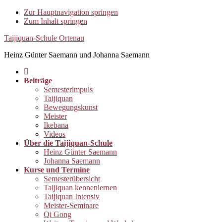
Zur Hauptnavigation springen
Zum Inhalt springen
Taijiquan-Schule Ortenau
Heinz Günter Saemann und Johanna Saemann
Beiträge
Semesterimpuls
Taijiquan
Bewegungskunst
Meister
Ikebana
Videos
Über die Taijiquan-Schule
Heinz Günter Saemann
Johanna Saemann
Kurse und Termine
Semesterübersicht
Taijiquan kennenlernen
Taijiquan Intensiv
Meister-Seminare
Qi Gong